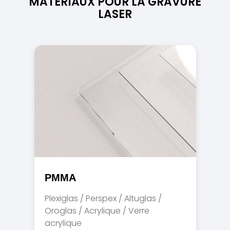
MATÉRIAUX POUR LA GRAVURE
LASER
PMMA
Plexiglas / Perspex / Altuglas /
Oroglas / Acrylique / Verre
acrylique