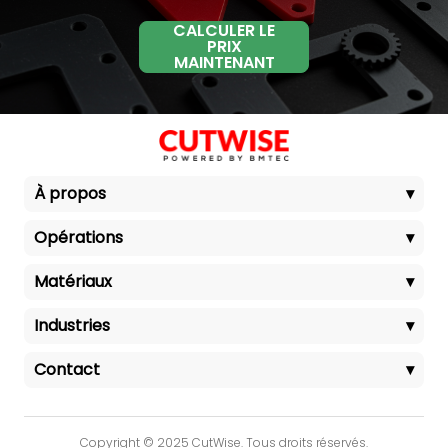
CALCULER LE
PRIX
MAINTENANT
À propos
▾
Opérations
▾
Matériaux
▾
Industries
▾
Contact
▾
Copyright © 2025 CutWise. Tous droits réservés.