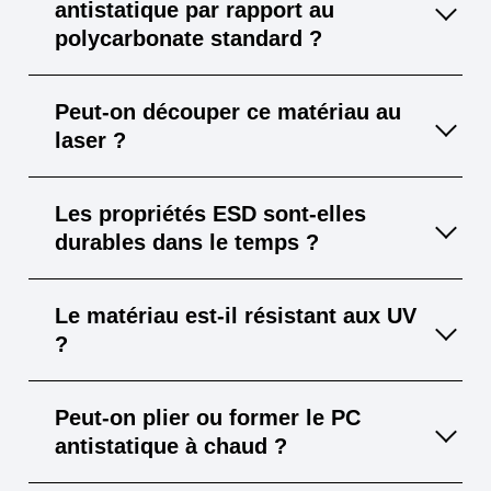
antistatique par rapport au
polycarbonate standard ?
Le PC antistatique empêche l’accumulation
Peut-on découper ce matériau au
de charges électriques, ce qui est crucial
laser ?
pour les composants électroniques sensibles.
Le polycarbonate standard ne possède pas
Oui, les plaques fines peuvent être
Les propriétés ESD sont-elles
cette propriété.
découpées au laser, mais l’usinage par
durables dans le temps ?
fraisage est généralement préféré pour
obtenir un résultat plus net et sans altération
Oui, les versions avec revêtement permanent
Le matériau est-il résistant aux UV
des bords.
conservent leurs propriétés antistatiques à
?
long terme, à condition d’éviter les rayures et
d’en assurer un bon entretien.
Certaines variantes incluent un revêtement
Peut-on plier ou former le PC
anti-UV, mais pour un usage extérieur
antistatique à chaud ?
prolongé, il est conseillé de vérifier les