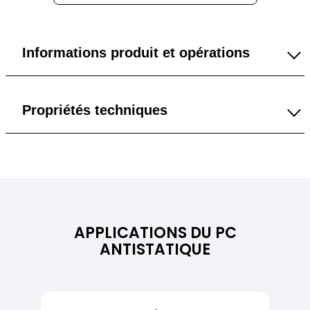
Informations produit et opérations
2 mm
Propriétés techniques
3 mm
Propriétés générales
4 mm
Densité
1.20 g/cm³
5 mm
APPLICATIONS DU PC
6 mm
Couleur
Transparent
ANTISTATIQUE
8 mm
Résistance de surface
10⁶ – 10⁹ Ohm
10 mm